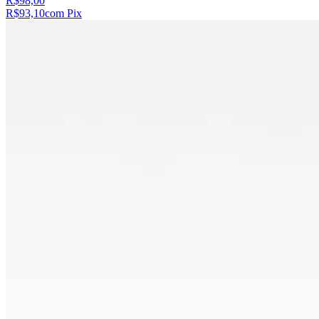
R$98,00
R$93,10
com Pix