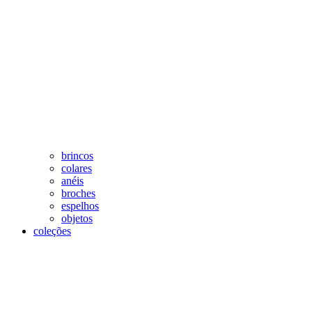
brincos
colares
anéis
broches
espelhos
objetos
coleções