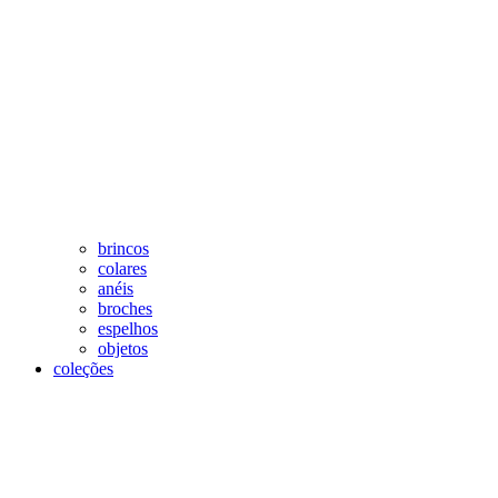
brincos
colares
anéis
broches
espelhos
objetos
coleções