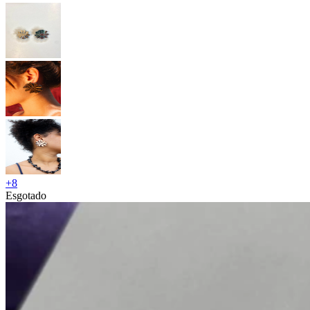
+
8
Esgotado